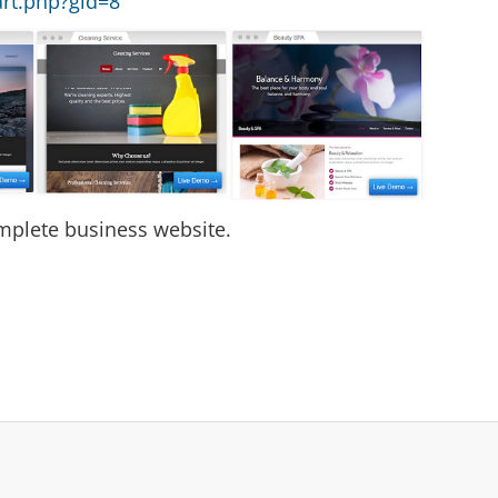
art.php?gid=8
omplete business website.