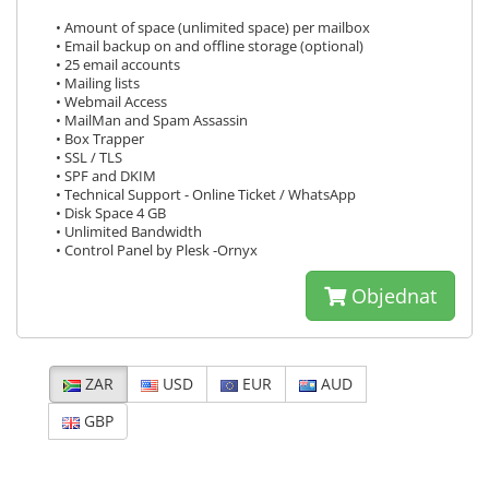
• Amount of space (unlimited space) per mailbox
• Email backup on and offline storage (optional)
• 25 email accounts
• Mailing lists
• Webmail Access
• MailMan and Spam Assassin
• Box Trapper
• SSL / TLS
• SPF and DKIM
• Technical Support - Online Ticket / WhatsApp
• Disk Space 4 GB
• Unlimited Bandwidth
• Control Panel by Plesk -Ornyx
Objednat
ZAR
USD
EUR
AUD
GBP