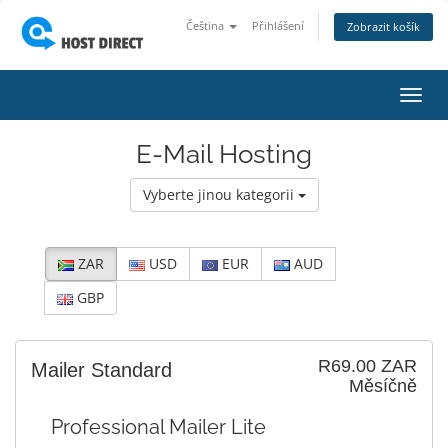
Čeština
Přihlášení
Zobrazit košík
Přep
navig
E-Mail Hosting
Vyberte jinou kategorii
ZAR
USD
EUR
AUD
GBP
R69.00 ZAR
Mailer Standard
Měsíčně
Professional Mailer Lite