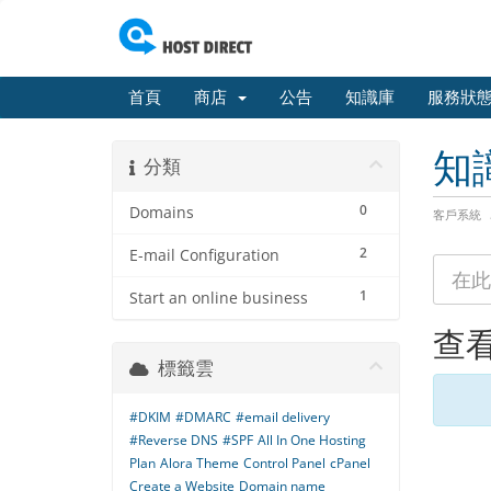
首頁
商店
公告
知識庫
服務狀
知
分類
0
Domains
客戶系統
2
E-mail Configuration
1
Start an online business
查看
標籤雲
#DKIM
#DMARC
#email delivery
#Reverse DNS
#SPF
All In One Hosting
Plan
Alora Theme
Control Panel
cPanel
Create a Website
Domain name