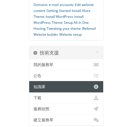
Domains
e-mail accounts
Edit website
content
Getting Started
Install Alora
Theme
Install WordPress
Install
WordPress Theme
Setup All In One
Hosting
Tweaking your theme
Webmail
Website builder
Website setup
技術支援
我的服務單
公告
知識庫
下載
服務狀態
建立服務單